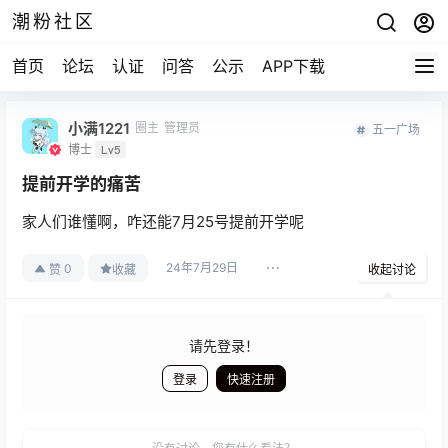
潮粉社区
首页
论坛
认证
问答
公示
APP下载
小满1221
圈主
管理员
五一广场
博士
Lv5
提前开学的痛苦
家人们谁懂啊，咋还能7月25号提前开学呢
24年7月29日
0
赞
收藏
收起讨论
请先登录！
登录
快速注册
发布