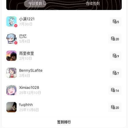
今日签到
连续签到
小满1221
5
7月30日
巳忆
20
5月4日
雨里夜里
9
2月10日
BennySLafite
7
2月4日
Ximiao1028
16
25年12月10日
fuqihhh
20
25年11月6日
签到排行