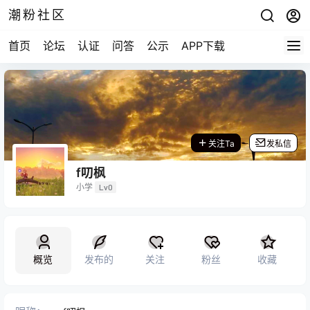
潮粉社区
首页
论坛
认证
问答
公示
APP下载
关注Ta
发私信
f叨枫
小学
Lv0
概览
发布的
关注
粉丝
收藏